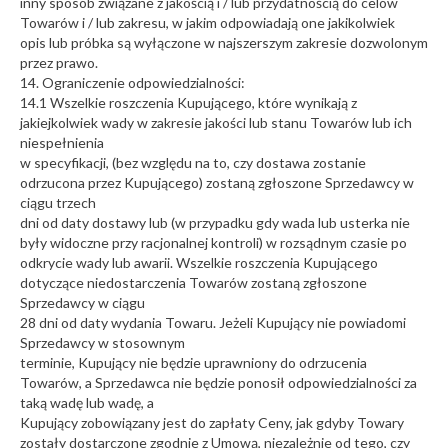
inny sposób związane z jakością i / lub przydatnością do celów
Towarów i / lub zakresu, w jakim odpowiadają one jakikolwiek
opis lub próbka są wyłączone w najszerszym zakresie dozwolonym
przez prawo.
14. Ograniczenie odpowiedzialności:
14.1 Wszelkie roszczenia Kupującego, które wynikają z
jakiejkolwiek wady w zakresie jakości lub stanu Towarów lub ich
niespełnienia
w specyfikacji, (bez względu na to, czy dostawa zostanie
odrzucona przez Kupującego) zostaną zgłoszone Sprzedawcy w
ciągu trzech
dni od daty dostawy lub (w przypadku gdy wada lub usterka nie
były widoczne przy racjonalnej kontroli) w rozsądnym czasie po
odkrycie wady lub awarii. Wszelkie roszczenia Kupującego
dotyczące niedostarczenia Towarów zostaną zgłoszone
Sprzedawcy w ciągu
28 dni od daty wydania Towaru. Jeżeli Kupujący nie powiadomi
Sprzedawcy w stosownym
terminie, Kupujący nie będzie uprawniony do odrzucenia
Towarów, a Sprzedawca nie będzie ponosił odpowiedzialności za
taką wadę lub wadę, a
Kupujący zobowiązany jest do zapłaty Ceny, jak gdyby Towary
zostały dostarczone zgodnie z Umową, niezależnie od tego, czy