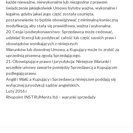
każde nieważne, niewykonalne lub niezgodne z prawem
świadczenie jakiejkolwiek Umowy byłoby ważne, wykonalne i
legalne, gdyby jakaś jego część została usunięta,
postanowienie to będzie obowiązywać z minimalną konieczną
modyfikacją, aby stała się prawidłowa, ważna i wykonalna.
20. Cesja i podwykonawstwo: Sprzedawca może cedować,
udzielać licencji lub podzlecać całość lub część swoich praw i
obowiązków wynikających z niniejszych
Warunków lub dowolnej Umowy, a Kupujący może to zrobić za
uprzednią pisemną zgodą Sprzedającego.
21. Obowiązujące prawo i jurysdykcja: Niniejsze Warunki i
wszelkie umowy zawarte pomiędzy Sprzedawcą a Kupującym
podlegają prawu
Anglii i Walii, a Kupujący i Sprzedawca niniejszym poddają się
wyłącznej jurysdykcji sądów angielskich.
Luty 2016 r
Rhopoint INSTRUMents ltd – warunki sprzedaży