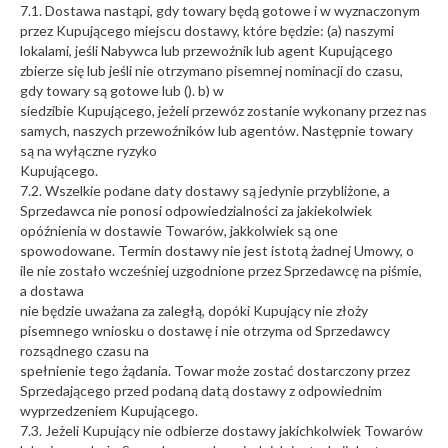
7.1. Dostawa nastąpi, gdy towary będą gotowe i w wyznaczonym
przez Kupującego miejscu dostawy, które będzie: (a) naszymi
lokalami, jeśli Nabywca lub przewoźnik lub agent Kupującego
zbierze się lub jeśli nie otrzymano pisemnej nominacji do czasu,
gdy towary są gotowe lub (). b) w
siedzibie Kupującego, jeżeli przewóz zostanie wykonany przez nas
samych, naszych przewoźników lub agentów. Następnie towary
są na wyłączne ryzyko
Kupującego.
7.2. Wszelkie podane daty dostawy są jedynie przybliżone, a
Sprzedawca nie ponosi odpowiedzialności za jakiekolwiek
opóźnienia w dostawie Towarów, jakkolwiek są one
spowodowane. Termin dostawy nie jest istotą żadnej Umowy, o
ile nie zostało wcześniej uzgodnione przez Sprzedawcę na piśmie,
a dostawa
nie będzie uważana za zaległą, dopóki Kupujący nie złoży
pisemnego wniosku o dostawę i nie otrzyma od Sprzedawcy
rozsądnego czasu na
spełnienie tego żądania. Towar może zostać dostarczony przez
Sprzedającego przed podaną datą dostawy z odpowiednim
wyprzedzeniem Kupującego.
7.3. Jeżeli Kupujący nie odbierze dostawy jakichkolwiek Towarów