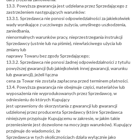
13.3. Powyższa gwarancja jest udzielana przez Sprzedającego z
zastrzeżeniem następujących warunków:
13.3.1. Sprzedawca nie ponosi odpowiedzialności za jakiekolwiek
wady wynikające z uczciwego zużycia, umyślnego uszkodzenia,
zaniedbania,
nienormalnych warunków pracy, nieprzestrzegania instrukcji
Sprzedawcy (ustnie lub na piśmie), niewłaściwego użycia lub
zmiany lub
naprawy Towaru bez zgody Sprzedającego;
13.3.2. Sprzedawca nie ponosi żadnej odpowiedzialności z tytułu
powyższej gwarancji (lub jakiejkolwiek innej gwarancji, warunku
lub gwarancji), jeżeli łączna
cena za Towar nie została zapłacona przed terminem płatności.
13.4. Powyższa gwarancja nie obejmuje części, materiałów lub
wyposażenia nie wyprodukowanych przez Sprzedawcę, w
odniesieniu do których Kupujący
jest uprawniony do skorzystania z gwarancji lub gwarancji
udzielonej przez producenta Sprzedawcy (które Sprzedawca
niniejszym przypisuje Kupującemu w zakresie, w jakim takie
przeniesienie jest dozwolone na mocy jego warunków). Kupujący
przyjmuje do wiadomości, że
Sprzedawca w tych okolicznościach działa wyłącznie jako