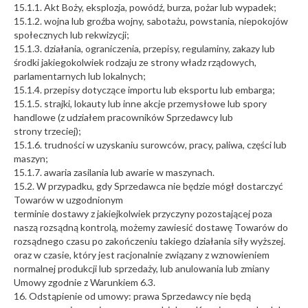
15.1.1. Akt Boży, eksplozja, powódź, burza, pożar lub wypadek;
15.1.2. wojna lub groźba wojny, sabotażu, powstania, niepokojów
społecznych lub rekwizycji;
15.1.3. działania, ograniczenia, przepisy, regulaminy, zakazy lub
środki jakiegokolwiek rodzaju ze strony władz rządowych,
parlamentarnych lub lokalnych;
15.1.4. przepisy dotyczące importu lub eksportu lub embarga;
15.1.5. strajki, lokauty lub inne akcje przemysłowe lub spory
handlowe (z udziałem pracowników Sprzedawcy lub
strony trzeciej);
15.1.6. trudności w uzyskaniu surowców, pracy, paliwa, części lub
maszyn;
15.1.7. awaria zasilania lub awarie w maszynach.
15.2. W przypadku, gdy Sprzedawca nie będzie mógł dostarczyć
Towarów w uzgodnionym
terminie dostawy z jakiejkolwiek przyczyny pozostającej poza
naszą rozsądną kontrolą, możemy zawiesić dostawę Towarów do
rozsądnego czasu po zakończeniu takiego działania siły wyższej.
oraz w czasie, który jest racjonalnie związany z wznowieniem
normalnej produkcji lub sprzedaży, lub anulowania lub zmiany
Umowy zgodnie z Warunkiem 6.3.
16. Odstąpienie od umowy: prawa Sprzedawcy nie będą