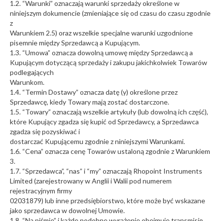
1.2. “Warunki” oznaczają warunki sprzedaży określone w
niniejszym dokumencie (zmieniające się od czasu do czasu zgodnie
z
Warunkiem 2.5) oraz wszelkie specjalne warunki uzgodnione
pisemnie między Sprzedawcą a Kupującym.
1.3. “Umowa” oznacza dowolną umowę między Sprzedawcą a
Kupującym dotyczącą sprzedaży i zakupu jakichkolwiek Towarów
podlegających
Warunkom.
1.4. “Termin Dostawy” oznacza datę (y) określone przez
Sprzedawcę, kiedy Towary mają zostać dostarczone.
1.5. “Towary” oznaczają wszelkie artykuły (lub dowolną ich część),
które Kupujący zgadza się kupić od Sprzedawcy, a Sprzedawca
zgadza się pozyskiwać i
dostarczać Kupującemu zgodnie z niniejszymi Warunkami.
1.6. “Cena” oznacza cenę Towarów ustaloną zgodnie z Warunkiem
3.
1.7. “Sprzedawca”, “nas” i “my” oznaczają Rhopoint Instruments
Limited (zarejestrowany w Anglii i Walii pod numerem
rejestracyjnym firmy
02031879) lub inne przedsiębiorstwo, które może być wskazane
jako sprzedawca w dowolnej Umowie.
1.8. “Na piśmie” i każde podobne wyrażenie obejmuje transmisję