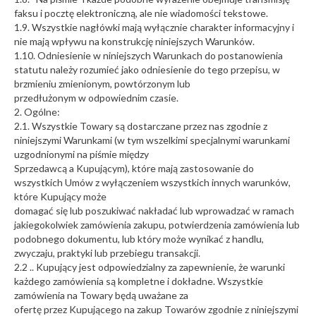
faksu i pocztę elektroniczną, ale nie wiadomości tekstowe.
1.9. Wszystkie nagłówki mają wyłącznie charakter informacyjny i
nie mają wpływu na konstrukcję niniejszych Warunków.
1.10. Odniesienie w niniejszych Warunkach do postanowienia
statutu należy rozumieć jako odniesienie do tego przepisu, w
brzmieniu zmienionym, powtórzonym lub
przedłużonym w odpowiednim czasie.
2. Ogólne:
2.1. Wszystkie Towary są dostarczane przez nas zgodnie z
niniejszymi Warunkami (w tym wszelkimi specjalnymi warunkami
uzgodnionymi na piśmie między
Sprzedawcą a Kupującym), które mają zastosowanie do
wszystkich Umów z wyłączeniem wszystkich innych warunków,
które Kupujący może
domagać się lub poszukiwać nakładać lub wprowadzać w ramach
jakiegokolwiek zamówienia zakupu, potwierdzenia zamówienia lub
podobnego dokumentu, lub który może wynikać z handlu,
zwyczaju, praktyki lub przebiegu transakcji.
2.2 .. Kupujący jest odpowiedzialny za zapewnienie, że warunki
każdego zamówienia są kompletne i dokładne. Wszystkie
zamówienia na Towary będą uważane za
ofertę przez Kupującego na zakup Towarów zgodnie z niniejszymi