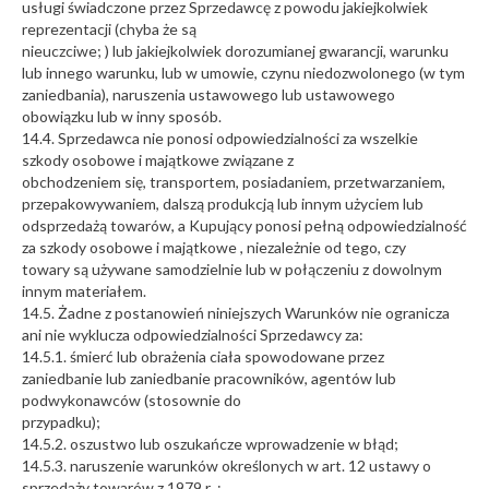
usługi świadczone przez Sprzedawcę z powodu jakiejkolwiek
reprezentacji (chyba że są
nieuczciwe; ) lub jakiejkolwiek dorozumianej gwarancji, warunku
lub innego warunku, lub w umowie, czynu niedozwolonego (w tym
zaniedbania), naruszenia ustawowego lub ustawowego
obowiązku lub w inny sposób.
14.4. Sprzedawca nie ponosi odpowiedzialności za wszelkie
szkody osobowe i majątkowe związane z
obchodzeniem się, transportem, posiadaniem, przetwarzaniem,
przepakowywaniem, dalszą produkcją lub innym użyciem lub
odsprzedażą towarów, a Kupujący ponosi pełną odpowiedzialność
za szkody osobowe i majątkowe , niezależnie od tego, czy
towary są używane samodzielnie lub w połączeniu z dowolnym
innym materiałem.
14.5. Żadne z postanowień niniejszych Warunków nie ogranicza
ani nie wyklucza odpowiedzialności Sprzedawcy za:
14.5.1. śmierć lub obrażenia ciała spowodowane przez
zaniedbanie lub zaniedbanie pracowników, agentów lub
podwykonawców (stosownie do
przypadku);
14.5.2. oszustwo lub oszukańcze wprowadzenie w błąd;
14.5.3. naruszenie warunków określonych w art. 12 ustawy o
sprzedaży towarów z 1979 r .;