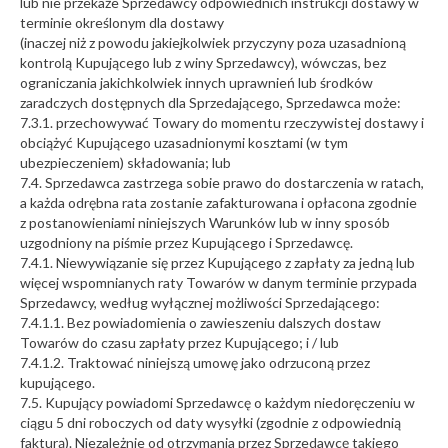
lub nie przekaże Sprzedawcy odpowiednich instrukcji dostawy w
terminie określonym dla dostawy
(inaczej niż z powodu jakiejkolwiek przyczyny poza uzasadnioną
kontrolą Kupującego lub z winy Sprzedawcy), wówczas, bez
ograniczania jakichkolwiek innych uprawnień lub środków
zaradczych dostępnych dla Sprzedającego, Sprzedawca może:
7.3.1. przechowywać Towary do momentu rzeczywistej dostawy i
obciążyć Kupującego uzasadnionymi kosztami (w tym
ubezpieczeniem) składowania; lub
7.4. Sprzedawca zastrzega sobie prawo do dostarczenia w ratach,
a każda odrębna rata zostanie zafakturowana i opłacona zgodnie
z postanowieniami niniejszych Warunków lub w inny sposób
uzgodniony na piśmie przez Kupującego i Sprzedawcę.
7.4.1. Niewywiązanie się przez Kupującego z zapłaty za jedną lub
więcej wspomnianych raty Towarów w danym terminie przypada
Sprzedawcy, według wyłącznej możliwości Sprzedającego:
7.4.1.1. Bez powiadomienia o zawieszeniu dalszych dostaw
Towarów do czasu zapłaty przez Kupującego; i / lub
7.4.1.2. Traktować niniejszą umowę jako odrzuconą przez
kupującego.
7.5. Kupujący powiadomi Sprzedawcę o każdym niedoręczeniu w
ciągu 5 dni roboczych od daty wysyłki (zgodnie z odpowiednią
fakturą). Niezależnie od otrzymania przez Sprzedawcę takiego