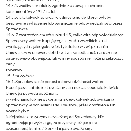
14.5.4. wadliwe produkty zgodnie z ustawą o ochronie
konsumentów z 1987 r .; lub
14.5.5. jakakolwiek sprawa, w odniesieniu do której byłoby
bezprawne wyłączenie lub ograniczenie odpowiedzialności przez
Sprzedawcę.
14.6. Z zastrzeżeniem Warunku 14.5, całkowita odpowiedzialność
Sprzedawcy wobec Kupującego z tytułu wszelkich strat
wynikających z jakiegokolwiek tytułu lub w związku z nim
Umowa, czy w umowie, delikt (w tym zaniedbanie), naruszenie
ustawowego obowiązku, lub w inny sposób nie może przekroczyć
ceny
towarów.
15. Siła wyższa:
15.1. Sprzedawca nie ponosi odpowiedzialności wobec
Kupującego ani nie jest uważany za naruszającego jakąkolwiek
Umowę z powodu opóźnienia
w wykonaniu lub niewykonaniu jakiegokolwiek zobowiązania
Sprzedawcy w odniesieniu do Towarów, jeżeli opóźnienie lub
awaria były z
jakiejkolwiek przyczyny niezależnej od Sprzedawcy. Nie
ograniczając powyższego, za przyczyny leżące poza
uzasadnioną kontrolą Sprzedającego uważa się :