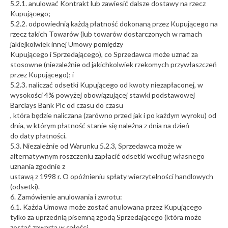
5.2.1. anulować Kontrakt lub zawiesić dalsze dostawy na rzecz
Kupującego;
5.2.2. odpowiednią każdą płatność dokonaną przez Kupującego na
rzecz takich Towarów (lub towarów dostarczonych w ramach
jakiejkolwiek innej Umowy pomiędzy
Kupującego i Sprzedającego), co Sprzedawca może uznać za
stosowne (niezależnie od jakichkolwiek rzekomych przywłaszczeń
przez Kupującego); i
5.2.3. naliczać odsetki Kupującego od kwoty niezapłaconej, w
wysokości 4% powyżej obowiązującej stawki podstawowej
Barclays Bank Plc od czasu do czasu
, która będzie naliczana (zarówno przed jak i po każdym wyroku) od
dnia, w którym płatność stanie się należna z dnia na dzień
do daty płatności.
5.3. Niezależnie od Warunku 5.2.3, Sprzedawca może w
alternatywnym roszczeniu zapłacić odsetki według własnego
uznania zgodnie z
ustawą z 1998 r. O opóźnieniu spłaty wierzytelności handlowych
(odsetki).
6. Zamówienie anulowania i zwrotu:
6.1. Każda Umowa może zostać anulowana przez Kupującego
tylko za uprzednią pisemną zgodą Sprzedającego (która może
zostać zawarta w całości