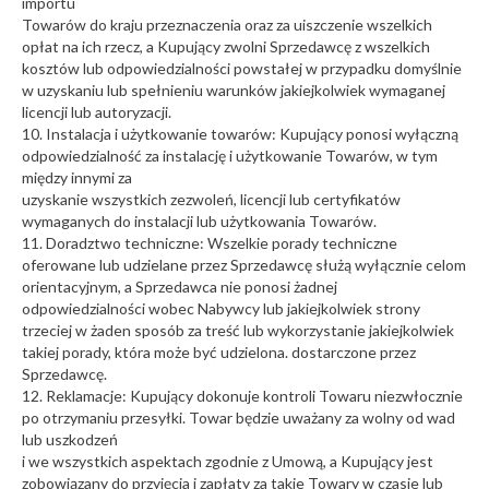
importu
Towarów do kraju przeznaczenia oraz za uiszczenie wszelkich
opłat na ich rzecz, a Kupujący zwolni Sprzedawcę z wszelkich
kosztów lub odpowiedzialności powstałej w przypadku domyślnie
w uzyskaniu lub spełnieniu warunków jakiejkolwiek wymaganej
licencji lub autoryzacji.
10. Instalacja i użytkowanie towarów: Kupujący ponosi wyłączną
odpowiedzialność za instalację i użytkowanie Towarów, w tym
między innymi za
uzyskanie wszystkich zezwoleń, licencji lub certyfikatów
wymaganych do instalacji lub użytkowania Towarów.
11. Doradztwo techniczne: Wszelkie porady techniczne
oferowane lub udzielane przez Sprzedawcę służą wyłącznie celom
orientacyjnym, a Sprzedawca nie ponosi żadnej
odpowiedzialności wobec Nabywcy lub jakiejkolwiek strony
trzeciej w żaden sposób za treść lub wykorzystanie jakiejkolwiek
takiej porady, która może być udzielona. dostarczone przez
Sprzedawcę.
12. Reklamacje: Kupujący dokonuje kontroli Towaru niezwłocznie
po otrzymaniu przesyłki. Towar będzie uważany za wolny od wad
lub uszkodzeń
i we wszystkich aspektach zgodnie z Umową, a Kupujący jest
zobowiązany do przyjęcia i zapłaty za takie Towary w czasie lub