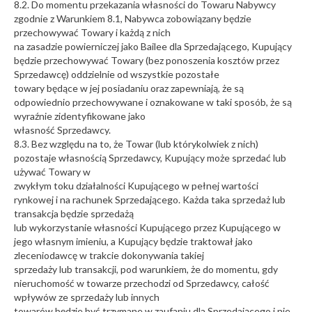
8.2. Do momentu przekazania własności do Towaru Nabywcy
zgodnie z Warunkiem 8.1, Nabywca zobowiązany będzie
przechowywać Towary i każdą z nich
na zasadzie powierniczej jako Bailee dla Sprzedającego, Kupujący
będzie przechowywać Towary (bez ponoszenia kosztów przez
Sprzedawcę) oddzielnie od wszystkie pozostałe
towary będące w jej posiadaniu oraz zapewniają, że są
odpowiednio przechowywane i oznakowane w taki sposób, że są
wyraźnie zidentyfikowane jako
własność Sprzedawcy.
8.3. Bez względu na to, że Towar (lub którykolwiek z nich)
pozostaje własnością Sprzedawcy, Kupujący może sprzedać lub
używać Towary w
zwykłym toku działalności Kupującego w pełnej wartości
rynkowej i na rachunek Sprzedającego. Każda taka sprzedaż lub
transakcja będzie sprzedażą
lub wykorzystanie własności Kupującego przez Kupującego w
jego własnym imieniu, a Kupujący będzie traktował jako
zleceniodawcę w trakcie dokonywania takiej
sprzedaży lub transakcji, pod warunkiem, że do momentu, gdy
nieruchomość w towarze przechodzi od Sprzedawcy, całość
wpływów ze sprzedaży lub innych
towarów będzie być trzymane w zaufaniu dla Sprzedającego i nie