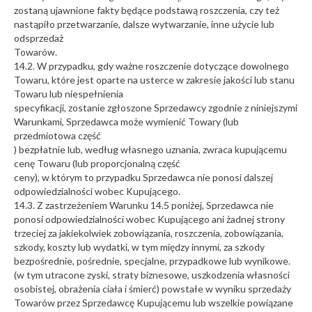
zostaną ujawnione fakty będące podstawą roszczenia, czy też
nastąpiło przetwarzanie, dalsze wytwarzanie, inne użycie lub
odsprzedaż
Towarów.
14.2. W przypadku, gdy ważne roszczenie dotyczące dowolnego
Towaru, które jest oparte na usterce w zakresie jakości lub stanu
Towaru lub niespełnienia
specyfikacji, zostanie zgłoszone Sprzedawcy zgodnie z niniejszymi
Warunkami, Sprzedawca może wymienić Towary (lub
przedmiotowa część
) bezpłatnie lub, według własnego uznania, zwraca kupującemu
cenę Towaru (lub proporcjonalną część
ceny), w którym to przypadku Sprzedawca nie ponosi dalszej
odpowiedzialności wobec Kupującego.
14.3. Z zastrzeżeniem Warunku 14.5 poniżej, Sprzedawca nie
ponosi odpowiedzialności wobec Kupującego ani żadnej strony
trzeciej za jakiekolwiek zobowiązania, roszczenia, zobowiązania,
szkody, koszty lub wydatki, w tym między innymi, za szkody
bezpośrednie, pośrednie, specjalne, przypadkowe lub wynikowe.
(w tym utracone zyski, straty biznesowe, uszkodzenia własności
osobistej, obrażenia ciała i śmierć) powstałe w wyniku sprzedaży
Towarów przez Sprzedawcę Kupującemu lub wszelkie powiązane