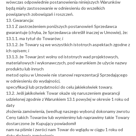
wówczas odpowiednie postanowienia niniejszych Warunków
będą miały zastosowanie w odniesieniu do wszelkich
powiązanych zobowiązań i roszczeń.
13. Gwarancja:
13.1 Z zastrzeżeniem poniższych postanowień Sprzedawca
gwarantuje (chyba, że ​​Sprzedawca określił inaczej w Umowie), że:
13.1.1. ma tytuł do Towarów; i
13.1.2. że Towary są we wszystkich istotnych aspektach zgodne z
ich opisem; i
13.1.3. że Towar jest wolny od istotnych wad projektowych,
materiałowych i wykonawczych, pod warunkiem że użycie nazwy
produktu lub innych
metod opisu w Umowie nie stanowi reprezentacji Sprzedającego
w odniesieniu do wydajności,
specyfikacji lub przydatności do celu jakiekolwiek towary.
13.2. Jeśli jakikolwiek Towar okaże się naruszeniem gwarancji
udzielonej zgodnie z Warunkiem 13.1 powyżej w okresie 1 roku od
daty
złożenia zamówienia, (według naszego wyboru) dokonamy zwrotu
Ceny takich Towarów lub wymienimy lub naprawimy takie Towary
dostarczone że Kupujący powiadomił
nam na piśmie i zwróci nam Towar do wglądu w ciągu 1 roku od
daty złożenia zamówienia.