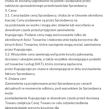
chyba że zostaną uzgodnione na piśmie i podpisane przez
należycie upoważnionego przedstawiciela Sprzedawcy.
3. Ceny:
3.1. Cena będzie ceną Sprzedawcy, chyba że w Umowie określono
inaczej. Ceny podawane są przez Sprzedawcę na
na podstawie ex works i mogą ulec zmianie lub wycofaniu w
dowolnym czasie przed przyjęciem zamówienia
Kupującego. Podane ceny mają zastosowanie tylko do
określonych ilości Towarów i niekoniecznie będą korzystne dla
innych ilości Towarów, które następnie mogą zostać zamówione
przez Kupującego.
3.2. Wszystkie ceny zawierają wyłącznie koszty pakowania,
dostawy i ubezpieczenia, a także wszelkie obowiązujące podatki
od towarów i usług (VAT), które zostaną zapłacone
przez Kupującego po stawce obowiązującej w dniu wystawienia
faktury Sprzedawcy.
4. Zmiana cen:
Zamówienia są przyjmowane przez Sprzedawcę po cenach
aktualnych w momencie odbioru, pod warunkiem że Sprzedawca
może
powiadamianie Kupującego w dowolnym czasie przed dostawą
Towaru zwiększa Cenę Towaru w celu odzwierciedlenia
jakiegokolwiek wzrostu kosztów dla