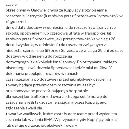
czasie
określonym w Umowie, chyba że Kupujący złoży pisemne
roszczenie i otrzyma: (i) zarówno przez Sprzedawca i przewoźnik w
ciągu trzech
dni od daty dostawy w odniesieniu do roszczeń związanych ze
szkodą, opóźnieniem lub częściową utratą w transporcie. (ii)
zarówno przez Sprzedawcę, jak i przez przewoźnika w ciągu 28
dni od wysłania, w odniesieniu do roszczeń związanych z
niedostarczeniem lub (iii) przez Sprzedawcę w ciągu 28 dni od daty
dostawy w odniesieniu do roszczenia
dotyczącego jakiejkolwiek innej sprawy. Po otrzymaniu takiego
pisemnego oświadczenia Sprzedawca będzie miał możliwość
dokonania przeglądu Towarów w ramach
czas rozeznania po dostawie i przed jakimkolwiek użyciem, a
towary będące przedmiotem roszczenia muszą być
przechowywane przez Kupującego bezpłatnie
dla naszej kontroli. Sprzedawca zastrzega sobie prawo do
zażądania, a jeśli tak zostanie zażądany przez Kupującego,
zgłoszenia awarii dla
towarów wadliwych, które zostały odrzucone przed wydaniem
zeznania lub wydania RMA. W przypadku, gdy Kupujący odrzuci
lub usiłuje odrzucić jakiekolwiek Towary,