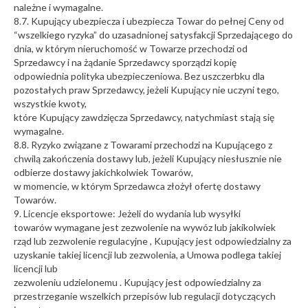
należne i wymagalne.
8.7. Kupujący ubezpiecza i ubezpiecza Towar do pełnej Ceny od
“wszelkiego ryzyka” do uzasadnionej satysfakcji Sprzedającego do
dnia, w którym nieruchomość w Towarze przechodzi od
Sprzedawcy i na żądanie Sprzedawcy sporządzi kopię
odpowiednia polityka ubezpieczeniowa. Bez uszczerbku dla
pozostałych praw Sprzedawcy, jeżeli Kupujący nie uczyni tego,
wszystkie kwoty,
które Kupujący zawdzięcza Sprzedawcy, natychmiast stają się
wymagalne.
8.8. Ryzyko związane z Towarami przechodzi na Kupującego z
chwilą zakończenia dostawy lub, jeżeli Kupujący niesłusznie nie
odbierze dostawy jakichkolwiek Towarów,
w momencie, w którym Sprzedawca złożył ofertę dostawy
Towarów.
9. Licencje eksportowe: Jeżeli do wydania lub wysyłki
towarów wymagane jest zezwolenie na wywóz lub jakikolwiek
rząd lub zezwolenie regulacyjne , Kupujący jest odpowiedzialny za
uzyskanie takiej licencji lub zezwolenia, a Umowa podlega takiej
licencji lub
zezwoleniu udzielonemu . Kupujący jest odpowiedzialny za
przestrzeganie wszelkich przepisów lub regulacji dotyczących