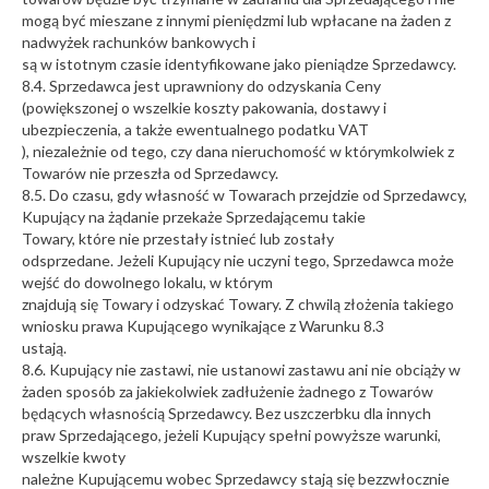
mogą być mieszane z innymi pieniędzmi lub wpłacane na żaden z
nadwyżek rachunków bankowych i
są w istotnym czasie identyfikowane jako pieniądze Sprzedawcy.
8.4. Sprzedawca jest uprawniony do odzyskania Ceny
(powiększonej o wszelkie koszty pakowania, dostawy i
ubezpieczenia, a także ewentualnego podatku VAT
), niezależnie od tego, czy dana nieruchomość w którymkolwiek z
Towarów nie przeszła od Sprzedawcy.
8.5. Do czasu, gdy własność w Towarach przejdzie od Sprzedawcy,
Kupujący na żądanie przekaże Sprzedającemu takie
Towary, które nie przestały istnieć lub zostały
odsprzedane. Jeżeli Kupujący nie uczyni tego, Sprzedawca może
wejść do dowolnego lokalu, w którym
znajdują się Towary i odzyskać Towary. Z chwilą złożenia takiego
wniosku prawa Kupującego wynikające z Warunku 8.3
ustają.
8.6. Kupujący nie zastawi, nie ustanowi zastawu ani nie obciąży w
żaden sposób za jakiekolwiek zadłużenie żadnego z Towarów
będących własnością Sprzedawcy. Bez uszczerbku dla innych
praw Sprzedającego, jeżeli Kupujący spełni powyższe warunki,
wszelkie kwoty
należne Kupującemu wobec Sprzedawcy stają się bezzwłocznie