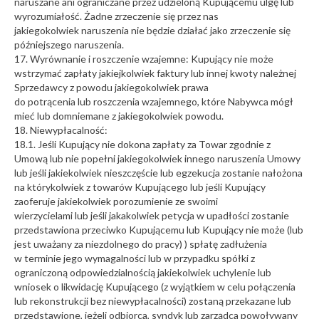
naruszane ani ograniczane przez udzieloną Kupującemu ulgę lub
wyrozumiałość. Żadne zrzeczenie się przez nas
jakiegokolwiek naruszenia nie będzie działać jako zrzeczenie się
późniejszego naruszenia.
17. Wyrównanie i roszczenie wzajemne: Kupujący nie może
wstrzymać zapłaty jakiejkolwiek faktury lub innej kwoty należnej
Sprzedawcy z powodu jakiegokolwiek prawa
do potrącenia lub roszczenia wzajemnego, które Nabywca mógł
mieć lub domniemane z jakiegokolwiek powodu.
18. Niewypłacalność:
18.1. Jeśli Kupujący nie dokona zapłaty za Towar zgodnie z
Umową lub nie popełni jakiegokolwiek innego naruszenia Umowy
lub jeśli jakiekolwiek nieszczęście lub egzekucja zostanie nałożona
na którykolwiek z towarów Kupującego lub jeśli Kupujący
zaoferuje jakiekolwiek porozumienie ze swoimi
wierzycielami lub jeśli jakakolwiek petycja w upadłości zostanie
przedstawiona przeciwko Kupującemu lub Kupujący nie może (lub
jest uważany za niezdolnego do pracy) ) spłatę zadłużenia
w terminie jego wymagalności lub w przypadku spółki z
ograniczoną odpowiedzialnością jakiekolwiek uchylenie lub
wniosek o likwidację Kupującego (z wyjątkiem w celu połączenia
lub rekonstrukcji bez niewypłacalności) zostaną przekazane lub
przedstawione, jeżeli odbiorca, syndyk lub zarządca powoływany