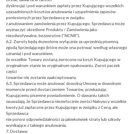
dyskrecja) i pod warunkiem zapłaty przez Kupującego wszelkich
uzasadnionych kosztów anulowania i uzupełnienia zapasów
poniesionych przez Sprzedawcę w związku
z anulowaniem zamówienia przez Kupującego. Sprzedawca może
wyznaczyć określone Produkty / Zamówienia jako
nieodwoływalne, bezzwrotne (“NCNR”).
6.2. Zwroty będą dozwolone wyłącznie za uprzednią pisemną
zgodą Sprzedającego (które może ona potrwać według własnego
uznania) i pod warunkiem,
że wszelkie Towary zostaną zwrócone na koszt Kupującego w
oryginalnym stanie iw oryginalnym opakowaniu. Zwrot paczek
części
towarów nie zostanie zaakceptowany.
6.3. Sprzedawca może anulować dowolną Umowę w dowolnym
momencie przed dostarczeniem Towarów, przekazując
Kupującemu pisemne powiadomienie. O dawaniu takich
zauważają, że Sprzedawca niezwłocznie zwróci Nabywcy wszelkie
kwoty już zapłacone przez Kupującego w związku z Ceną, ale
Sprzedawca
nie ponosi odpowiedzialności za jakiekolwiek straty lub szkody
wynikające z takiego anulowania.
7. Dostawa: