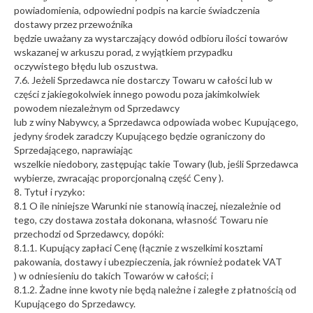
powiadomienia, odpowiedni podpis na karcie świadczenia
dostawy przez przewoźnika
będzie uważany za wystarczający dowód odbioru ilości towarów
wskazanej w arkuszu porad, z wyjątkiem przypadku
oczywistego błędu lub oszustwa.
7.6. Jeżeli Sprzedawca nie dostarczy Towaru w całości lub w
części z jakiegokolwiek innego powodu poza jakimkolwiek
powodem niezależnym od Sprzedawcy
lub z winy Nabywcy, a Sprzedawca odpowiada wobec Kupującego,
jedyny środek zaradczy Kupującego będzie ograniczony do
Sprzedającego, naprawiając
wszelkie niedobory, zastępując takie Towary (lub, jeśli Sprzedawca
wybierze, zwracając proporcjonalną część Ceny ).
8. Tytuł i ryzyko:
8.1 O ile niniejsze Warunki nie stanowią inaczej, niezależnie od
tego, czy dostawa została dokonana, własność Towaru nie
przechodzi od Sprzedawcy, dopóki:
8.1.1. Kupujący zapłaci Cenę (łącznie z wszelkimi kosztami
pakowania, dostawy i ubezpieczenia, jak również podatek VAT
) w odniesieniu do takich Towarów w całości; i
8.1.2. Żadne inne kwoty nie będą należne i zaległe z płatnością od
Kupującego do Sprzedawcy.