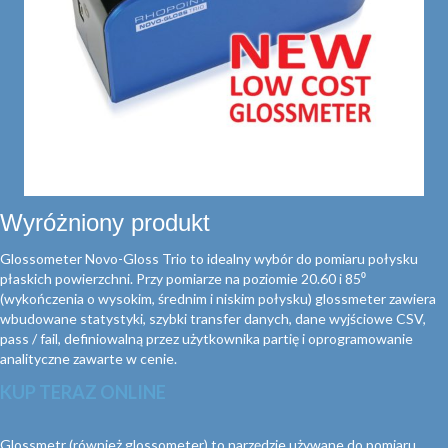
Wyróżniony produkt
Glossometer Novo-Gloss Trio to idealny wybór do pomiaru połysku
płaskich powierzchni. Przy pomiarze na poziomie 20.60 i 85⁰
(wykończenia o wysokim, średnim i niskim połysku) glossmeter zawiera
wbudowane statystyki, szybki transfer danych, dane wyjściowe CSV,
pass / fail, definiowalną przez użytkownika partię i oprogramowanie
analityczne zawarte w cenie.
KUP TERAZ ONLINE
Glossmetr (również glossometer) to narzędzie używane do pomiaru