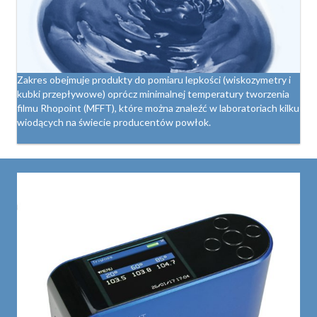
Zakres obejmuje produkty do pomiaru lepkości (wiskozymetry i
kubki przepływowe) oprócz minimalnej temperatury tworzenia
filmu Rhopoint (MFFT), które można znaleźć w laboratoriach kilku
wiodących na świecie producentów powłok.